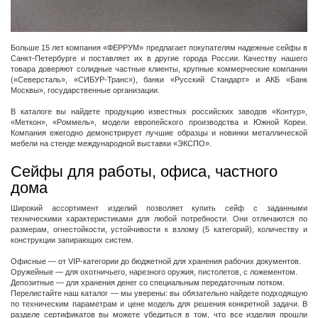
Больше 15 лет компания «ФЕРРУМ» предлагает покупателям надежные сейфы в
Санкт-Петербурге и поставляет их в другие города России. Качеству нашего
товара доверяют солидные частные клиенты, крупные коммерческие компании
(«Северсталь», «СИБУР-Транс»), банки «Русский Стандарт» и АКБ «Банк
Москвы», государственные организации.
В каталоге вы найдете продукцию известных российских заводов «Контур»,
«Меткон», «Роммель», модели европейского производства и Южной Кореи.
Компания ежегодно демонстрирует лучшие образцы и новинки металлической
мебели на стенде международной выставки «ЭКСПО».
Сейфы для работы, офиса, частного
дома
Широкий ассортимент изделий позволяет купить сейф с заданными
техническими характеристиками для любой потребности. Они отличаются по
размерам, огнестойкости, устойчивости к взлому (5 категорий), количеству и
конструкции запирающих систем.
Офисные — от VIP-категории до бюджетной для хранения рабочих документов.
Оружейные — для охотничьего, нарезного оружия, пистолетов, с ложементом.
Депозитные — для хранения денег со специальным передаточным лотком.
Перелистайте наш каталог — мы уверены: вы обязательно найдете подходящую
по техническим параметрам и цене модель для решения конкретной задачи. В
разделе сертификатов вы можете убедиться в том, что все изделия прошли